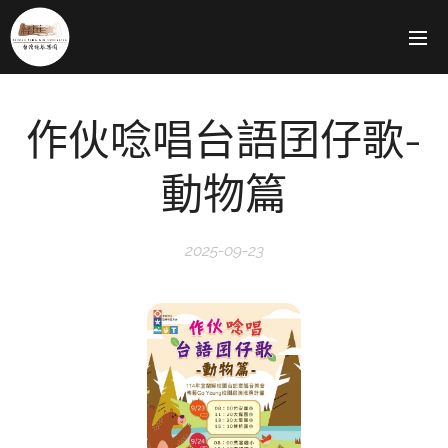
作伙唸唱台語囝仔歌-
動物篇
2025-09-23